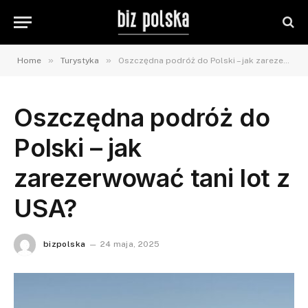
»
»
Home
Turystyka
Oszczędna podróż do Polski – jak zarezerwować tani lot z USA?
Oszczędna podróż do
Polski – jak
zarezerwować tani lot z
USA?
bizpolska
24 maja, 2025