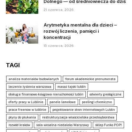
Dolnego — od średniowiecza do dziś
21 czerwca, 2026
Arytmetyka mentalna dla dzieci –
rozwój liczenia, pamięci i
koncentracji
15 czerwca, 2026
TAGI
analiza materiałów budowlanych
forum akademickie prenumerata
leczenie łysienia warszawa
masaż tajski lublin
obsługa finansowo-księgowa nieruchomości lublin
odwierty geologiczne
oferty pracy w Lublinie
panele lamelowe
peelingi chemiczne
praca freenow w lublinie
projektowanie stron internetowych Lublin
płyny do płukania
restrukturyzacja właścicielska przedsiębiorstwa
rozwód kraków
sala weselna niedaleko Warszawy
sklep Funko POP!