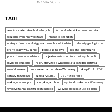
15 czerwca, 2026
TAGI
analiza materiałów budowlanych
forum akademickie prenumerata
leczenie łysienia warszawa
masaż tajski lublin
obsługa finansowo-księgowa nieruchomości lublin
odwierty geologiczne
oferty pracy w Lublinie
panele lamelowe
peelingi chemiczne
praca freenow w lublinie
projektowanie stron internetowych Lublin
płyny do płukania
restrukturyzacja właścicielska przedsiębiorstwa
rozwód kraków
sala weselna niedaleko Warszawy
sklep Funko POP!
sprawy rozwodowe
szkoła rysunku
USG fizjoterapia
wakacje w europie
windykacja lublin
wycieczki szkolne z Warszawy
wypożyczalnia sprzętu scenicznego
wysyłka paczek z usa do polski