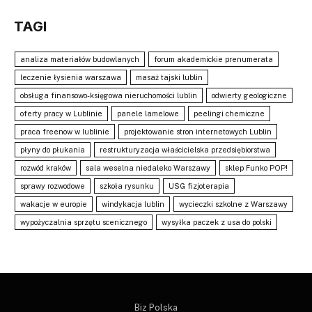
TAGI
analiza materiałów budowlanych
forum akademickie prenumerata
leczenie łysienia warszawa
masaż tajski lublin
obsługa finansowo-księgowa nieruchomości lublin
odwierty geologiczne
oferty pracy w Lublinie
panele lamelowe
peelingi chemiczne
praca freenow w lublinie
projektowanie stron internetowych Lublin
płyny do płukania
restrukturyzacja właścicielska przedsiębiorstwa
rozwód kraków
sala weselna niedaleko Warszawy
sklep Funko POP!
sprawy rozwodowe
szkoła rysunku
USG fizjoterapia
wakacje w europie
windykacja lublin
wycieczki szkolne z Warszawy
wypożyczalnia sprzętu scenicznego
wysyłka paczek z usa do polski
Biz Polska