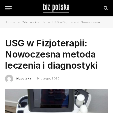
»
»
Home
Zdrowie i uroda
USG w Fizjoterapii: Nowoczesna metoda leczenia i diagnostyki
USG w Fizjoterapii:
Nowoczesna metoda
leczenia i diagnostyki
bizpolska
9 lutego, 2025