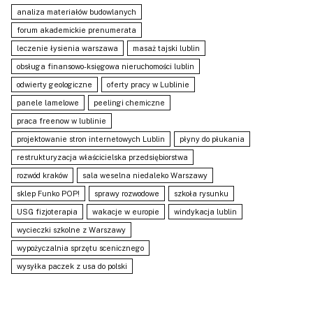
analiza materiałów budowlanych
forum akademickie prenumerata
leczenie łysienia warszawa
masaż tajski lublin
obsługa finansowo-księgowa nieruchomości lublin
odwierty geologiczne
oferty pracy w Lublinie
panele lamelowe
peelingi chemiczne
praca freenow w lublinie
projektowanie stron internetowych Lublin
płyny do płukania
restrukturyzacja właścicielska przedsiębiorstwa
rozwód kraków
sala weselna niedaleko Warszawy
sklep Funko POP!
sprawy rozwodowe
szkoła rysunku
USG fizjoterapia
wakacje w europie
windykacja lublin
wycieczki szkolne z Warszawy
wypożyczalnia sprzętu scenicznego
wysyłka paczek z usa do polski