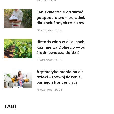
3 lipca, 2026
Jak skutecznie oddłużyć
gospodarstwo – poradnik
dla zadłużonych rolników
26 czerwca, 2026
Historia wina w okolicach
Kazimierza Dolnego — od
średniowiecza do dziś
21 czerwca, 2026
Arytmetyka mentalna dla
dzieci – rozwój liczenia,
pamięci i koncentracji
15 czerwca, 2026
TAGI