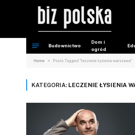
Dom i
Budownictwo
Ed
ogród
»
Home
Posts Tagged "leczenie łysienia warszawa"
KATEGORIA:
LECZENIE ŁYSIENIA 