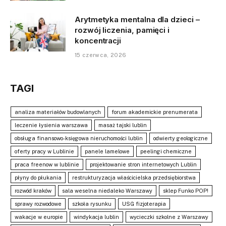
Arytmetyka mentalna dla dzieci –
rozwój liczenia, pamięci i
koncentracji
15 czerwca, 2026
TAGI
analiza materiałów budowlanych
forum akademickie prenumerata
leczenie łysienia warszawa
masaż tajski lublin
obsługa finansowo-księgowa nieruchomości lublin
odwierty geologiczne
oferty pracy w Lublinie
panele lamelowe
peelingi chemiczne
praca freenow w lublinie
projektowanie stron internetowych Lublin
płyny do płukania
restrukturyzacja właścicielska przedsiębiorstwa
rozwód kraków
sala weselna niedaleko Warszawy
sklep Funko POP!
sprawy rozwodowe
szkoła rysunku
USG fizjoterapia
wakacje w europie
windykacja lublin
wycieczki szkolne z Warszawy