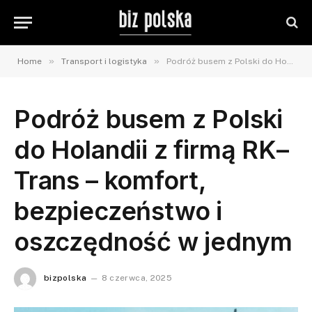
»
»
Home
Transport i logistyka
Podróż busem z Polski do Holandii z firmą RK–Trans – komfort, bezpieczeństwo i oszczędność w jednym
Podróż busem z Polski
do Holandii z firmą RK–
Trans – komfort,
bezpieczeństwo i
oszczędność w jednym
bizpolska
8 czerwca, 2025