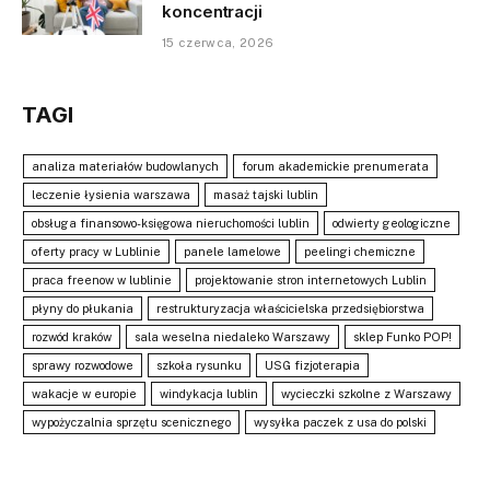
koncentracji
15 czerwca, 2026
TAGI
analiza materiałów budowlanych
forum akademickie prenumerata
leczenie łysienia warszawa
masaż tajski lublin
obsługa finansowo-księgowa nieruchomości lublin
odwierty geologiczne
oferty pracy w Lublinie
panele lamelowe
peelingi chemiczne
praca freenow w lublinie
projektowanie stron internetowych Lublin
płyny do płukania
restrukturyzacja właścicielska przedsiębiorstwa
rozwód kraków
sala weselna niedaleko Warszawy
sklep Funko POP!
sprawy rozwodowe
szkoła rysunku
USG fizjoterapia
wakacje w europie
windykacja lublin
wycieczki szkolne z Warszawy
wypożyczalnia sprzętu scenicznego
wysyłka paczek z usa do polski