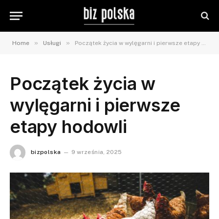
»
»
Home
Usługi
Początek życia w wylęgarni i pierwsze etapy hodowli
Początek życia w
wylęgarni i pierwsze
etapy hodowli
bizpolska
9 września, 2025