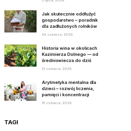
3 lipca, 2026
Jak skutecznie oddłużyć
gospodarstwo – poradnik
dla zadłużonych rolników
26 czerwca, 2026
Historia wina w okolicach
Kazimierza Dolnego — od
średniowiecza do dziś
21 czerwca, 2026
Arytmetyka mentalna dla
dzieci – rozwój liczenia,
pamięci i koncentracji
15 czerwca, 2026
TAGI