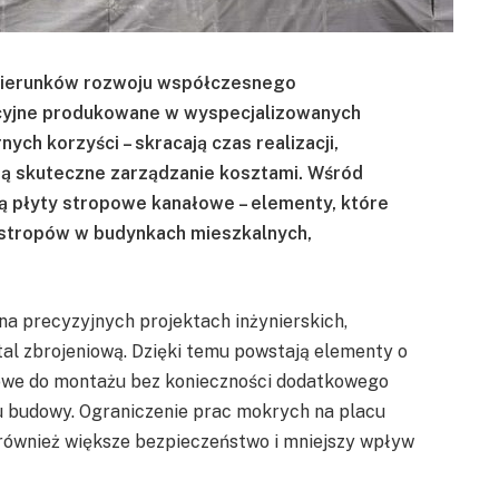
h kierunków rozwoju współczesnego
cyjne produkowane w wyspecjalizowanych
ch korzyści – skracają czas realizacji,
ają skuteczne zarządzanie kosztami. Wśród
ą płyty stropowe kanałowe – elementy, które
stropów w budynkach mieszkalnych,
a precyzyjnych projektach inżynierskich,
tal zbrojeniową. Dzięki temu powstają elementy o
towe do montażu bez konieczności dodatkowego
u budowy. Ograniczenie prac mokrych na placu
 również większe bezpieczeństwo i mniejszy wpływ