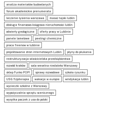
analiza materiałów budowlanych
forum akademickie prenumerata
leczenie łysienia warszawa
masaż tajski lublin
obsługa finansowo-księgowa nieruchomości lublin
odwierty geologiczne
oferty pracy w Lublinie
panele lamelowe
peelingi chemiczne
praca freenow w lublinie
projektowanie stron internetowych Lublin
płyny do płukania
restrukturyzacja właścicielska przedsiębiorstwa
rozwód kraków
sala weselna niedaleko Warszawy
sklep Funko POP!
sprawy rozwodowe
szkoła rysunku
USG fizjoterapia
wakacje w europie
windykacja lublin
wycieczki szkolne z Warszawy
wypożyczalnia sprzętu scenicznego
wysyłka paczek z usa do polski