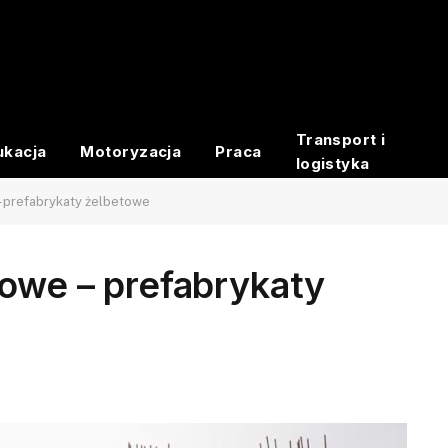
Transport i
ukacja
Motoryzacja
Praca
logistyka
– prefabrykaty żelbetowe
łowe – prefabrykaty