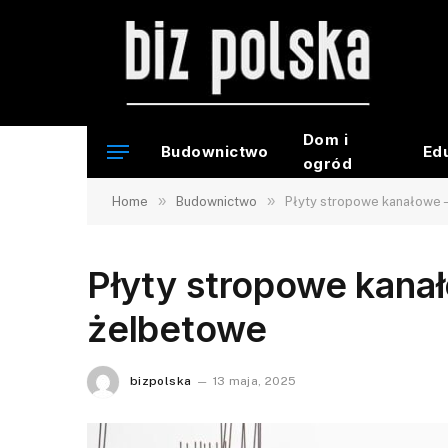
Dom i
Budownictwo
Ed
ogród
»
»
Home
Budownictwo
Płyty stropowe kanałowe 
Płyty stropowe kana
żelbetowe
bizpolska
13 maja, 2025