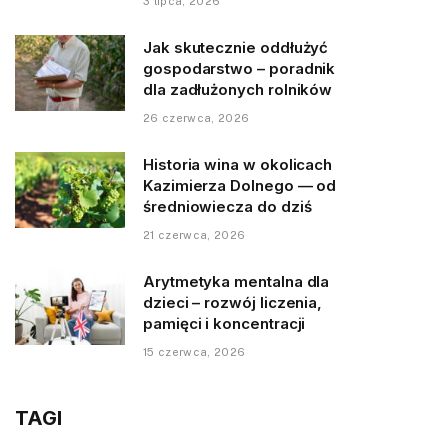
3 lipca, 2026
Jak skutecznie oddłużyć
gospodarstwo – poradnik
dla zadłużonych rolników
26 czerwca, 2026
Historia wina w okolicach
Kazimierza Dolnego — od
średniowiecza do dziś
21 czerwca, 2026
Arytmetyka mentalna dla
dzieci – rozwój liczenia,
pamięci i koncentracji
15 czerwca, 2026
TAGI