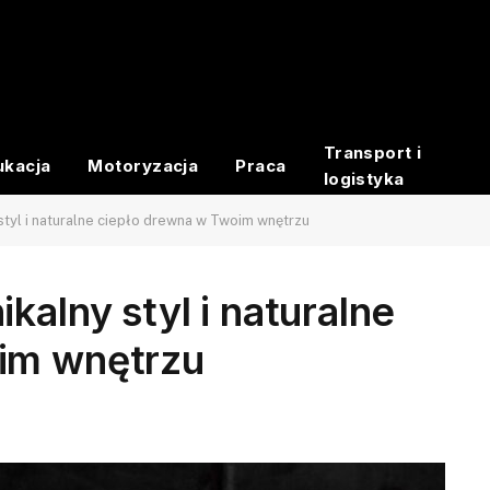
Transport i
ukacja
Motoryzacja
Praca
logistyka
styl i naturalne ciepło drewna w Twoim wnętrzu
kalny styl i naturalne
im wnętrzu