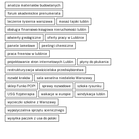
analiza materiałów budowlanych
forum akademickie prenumerata
leczenie łysienia warszawa
masaż tajski lublin
obsługa finansowo-księgowa nieruchomości lublin
odwierty geologiczne
oferty pracy w Lublinie
panele lamelowe
peelingi chemiczne
praca freenow w lublinie
projektowanie stron internetowych Lublin
płyny do płukania
restrukturyzacja właścicielska przedsiębiorstwa
rozwód kraków
sala weselna niedaleko Warszawy
sklep Funko POP!
sprawy rozwodowe
szkoła rysunku
USG fizjoterapia
wakacje w europie
windykacja lublin
wycieczki szkolne z Warszawy
wypożyczalnia sprzętu scenicznego
wysyłka paczek z usa do polski