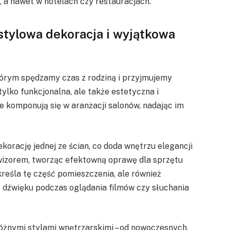
h, a nawet w hotelach czy restauracjach.
stylowa dekoracja i wyjątkowa
tórym spędzamy czas z rodziną i przyjmujemy
tylko funkcjonalna, ale także estetyczna i
 komponują się w aranżacji salonów, nadając im
orację jednej ze ścian, co doda wnętrzu elegancji
lewizorem, tworząc efektowną oprawę dla sprzętu
kreśla tę część pomieszczenia, ale również
 dźwięku podczas oglądania filmów czy słuchania
óżnymi stylami wnętrzarskimi – od nowoczesnych,