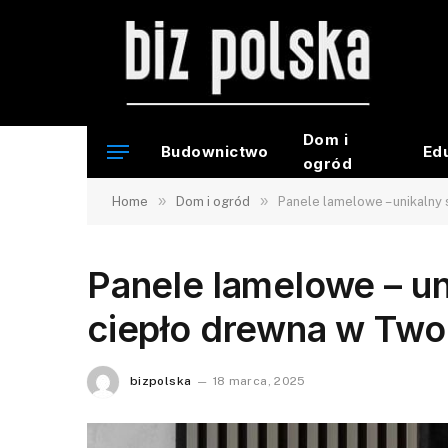
Dom i
Budownictwo
Ed
ogród
»
»
Home
Dom i ogród
Panele lamelowe – unikalny 
Panele lamelowe – uni
ciepło drewna w Two
bizpolska
18 marca, 2025