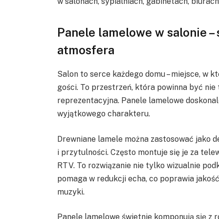
w salonach, sypialniach, gabinetach, biurac
Panele lamelowe w salonie – 
atmosfera
Salon to serce każdego domu – miejsce, w k
gości. To przestrzeń, która powinna być nie 
reprezentacyjna. Panele lamelowe doskonale
wyjątkowego charakteru.
Drewniane lamele można zastosować jako dek
i przytulności. Często montuje się je za te
RTV. To rozwiązanie nie tylko wizualnie pod
pomaga w redukcji echa, co poprawia jakość
muzyki.
Panele lamelowe świetnie komponują się z r