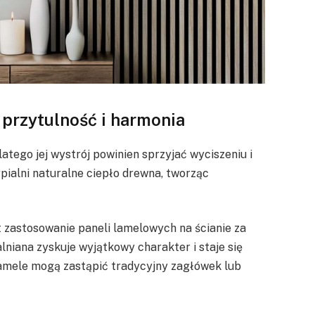
 przytulność i harmonia
latego jej wystrój powinien sprzyjać wyciszeniu i
ialni naturalne ciepło drewna, tworząc
t zastosowanie paneli lamelowych na ścianie za
alniana zyskuje wyjątkowy charakter i staje się
amele mogą zastąpić tradycyjny zagłówek lub