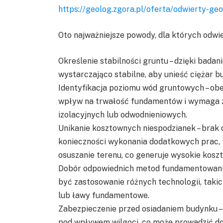
https://geolog.zgora.pl/oferta/odwierty-geo
Oto najważniejsze powody, dla których odwi
Określenie stabilności gruntu – dzięki badan
wystarczająco stabilne, aby unieść ciężar
Identyfikacja poziomu wód gruntowych – o
wpływ na trwałość fundamentów i wymaga z
izolacyjnych lub odwodnieniowych.
Unikanie kosztownych niespodzianek – bra
konieczności wykonania dodatkowych prac,
osuszanie terenu, co generuje wysokie koszt
Dobór odpowiednich metod fundamentowania 
być zastosowanie różnych technologii, tak
lub ławy fundamentowe.
Zabezpieczenie przed osiadaniem budynku –
pod wpływem wilgoci, co może prowadzić do