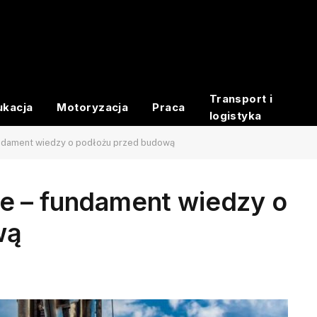
Transport i
ukacja
Motoryzacja
Praca
logistyka
undament wiedzy o podłożu przed budową
e – fundament wiedzy o
wą