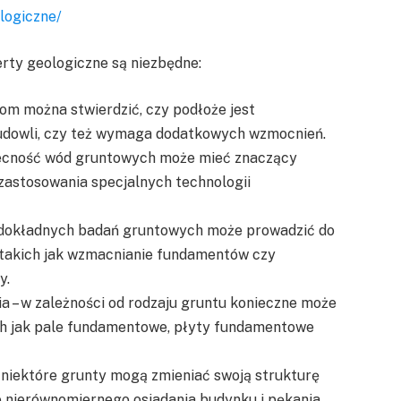
logiczne/
erty geologiczne są niezbędne:
iom można stwierdzić, czy podłoże jest
 budowli, czy też wymaga dodatkowych wzmocnień.
becność wód gruntowych może mieć znaczący
astosowania specjalnych technologii
k dokładnych badań gruntowych może prowadzić do
 takich jak wzmacnianie fundamentów czy
y.
– w zależności od rodzaju gruntu konieczne może
ich jak pale fundamentowe, płyty fundamentowe
 niektóre grunty mogą zmieniać swoją strukturę
 nierównomiernego osiadania budynku i pękania