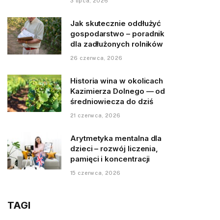
3 lipca, 2026
Jak skutecznie oddłużyć
gospodarstwo – poradnik
dla zadłużonych rolników
26 czerwca, 2026
Historia wina w okolicach
Kazimierza Dolnego — od
średniowiecza do dziś
21 czerwca, 2026
Arytmetyka mentalna dla
dzieci – rozwój liczenia,
pamięci i koncentracji
15 czerwca, 2026
TAGI