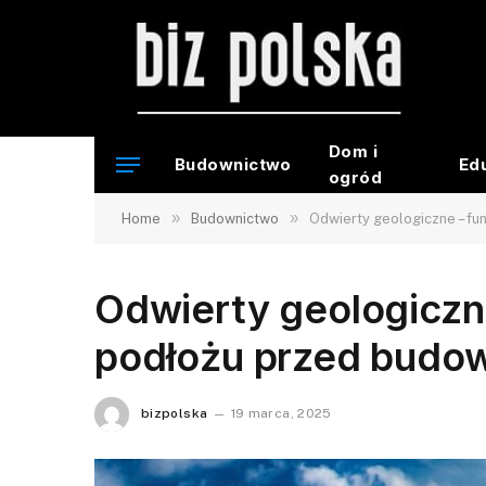
Dom i
Budownictwo
Ed
ogród
»
»
Home
Budownictwo
Odwierty geologiczne – f
Odwierty geologiczn
podłożu przed budo
bizpolska
19 marca, 2025