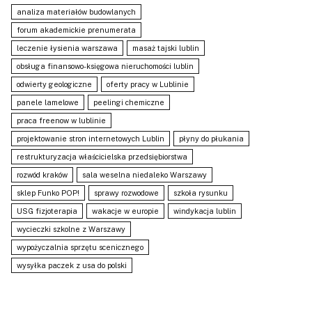
analiza materiałów budowlanych
forum akademickie prenumerata
leczenie łysienia warszawa
masaż tajski lublin
obsługa finansowo-księgowa nieruchomości lublin
odwierty geologiczne
oferty pracy w Lublinie
panele lamelowe
peelingi chemiczne
praca freenow w lublinie
projektowanie stron internetowych Lublin
płyny do płukania
restrukturyzacja właścicielska przedsiębiorstwa
rozwód kraków
sala weselna niedaleko Warszawy
sklep Funko POP!
sprawy rozwodowe
szkoła rysunku
USG fizjoterapia
wakacje w europie
windykacja lublin
wycieczki szkolne z Warszawy
wypożyczalnia sprzętu scenicznego
wysyłka paczek z usa do polski