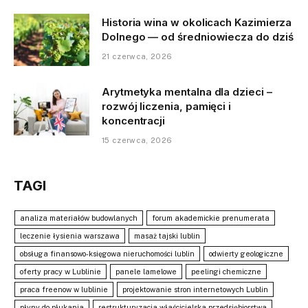
Historia wina w okolicach Kazimierza
Dolnego — od średniowiecza do dziś
21 czerwca, 2026
Arytmetyka mentalna dla dzieci –
rozwój liczenia, pamięci i
koncentracji
15 czerwca, 2026
TAGI
analiza materiałów budowlanych
forum akademickie prenumerata
leczenie łysienia warszawa
masaż tajski lublin
obsługa finansowo-księgowa nieruchomości lublin
odwierty geologiczne
oferty pracy w Lublinie
panele lamelowe
peelingi chemiczne
praca freenow w lublinie
projektowanie stron internetowych Lublin
płyny do płukania
restrukturyzacja właścicielska przedsiębiorstwa