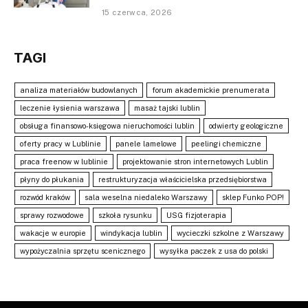
15 czerwca, 2026
TAGI
analiza materiałów budowlanych
forum akademickie prenumerata
leczenie łysienia warszawa
masaż tajski lublin
obsługa finansowo-księgowa nieruchomości lublin
odwierty geologiczne
oferty pracy w Lublinie
panele lamelowe
peelingi chemiczne
praca freenow w lublinie
projektowanie stron internetowych Lublin
płyny do płukania
restrukturyzacja właścicielska przedsiębiorstwa
rozwód kraków
sala weselna niedaleko Warszawy
sklep Funko POP!
sprawy rozwodowe
szkoła rysunku
USG fizjoterapia
wakacje w europie
windykacja lublin
wycieczki szkolne z Warszawy
wypożyczalnia sprzętu scenicznego
wysyłka paczek z usa do polski