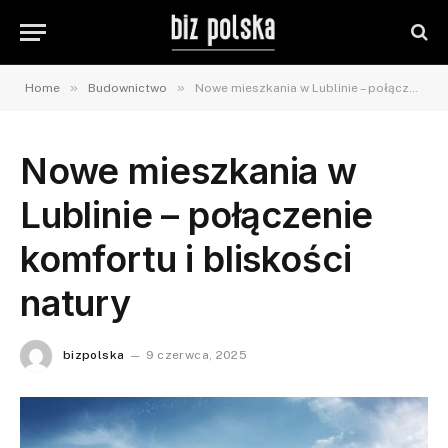
»
»
Home
Budownictwo
Nowe mieszkania w Lublinie – połączenie komfortu i bliskości natury
Nowe mieszkania w
Lublinie – połączenie
komfortu i bliskości
natury
bizpolska
9 czerwca, 2025