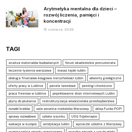
Arytmetyka mentalna dla dzieci –
rozwój liczenia, pamięci i
koncentracji
15 czerwca, 2026
TAGI
analiza materiałów budowlanych
forum akademickie prenumerata
leczenie łysienia warszawa
masaż tajski lublin
obsługa finansowo-księgowa nieruchomości lublin
odwierty geologiczne
oferty pracy w Lublinie
panele lamelowe
peelingi chemiczne
praca freenow w lublinie
projektowanie stron internetowych Lublin
płyny do płukania
restrukturyzacja właścicielska przedsiębiorstwa
rozwód kraków
sala weselna niedaleko Warszawy
sklep Funko POP!
sprawy rozwodowe
szkoła rysunku
USG fizjoterapia
wakacje w europie
windykacja lublin
wycieczki szkolne z Warszawy
wypożyczalnia sprzętu scenicznego
wysyłka paczek z usa do polski