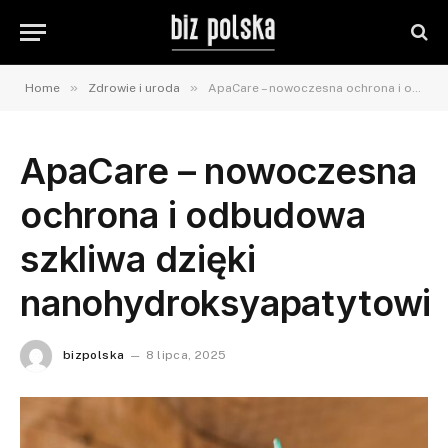
»
»
Home
Zdrowie i uroda
ApaCare – nowoczesna ochrona i odbudowa szkliwa dzięki nanohydroksyapatytowi
ApaCare – nowoczesna
ochrona i odbudowa
szkliwa dzięki
nanohydroksyapatytowi
bizpolska
8 lipca, 2025